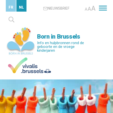
Skip
A
FR
NL
A
NIEUWSBRIEF
to
A
main
Zoeken
content
naar:
Born in Brussels
Info en hulpbronnen rond de
geboorte en de vroege
kinderjaren