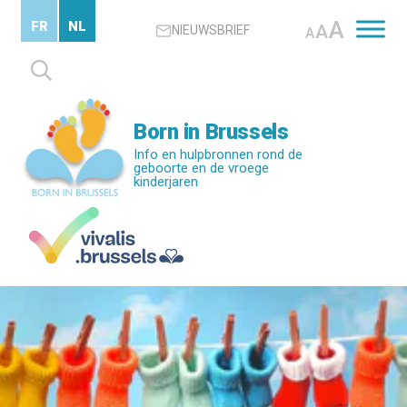
Skip
A
FR
NL
A
NIEUWSBRIEF
to
A
main
Zoeken
content
naar:
Born in Brussels
Info en hulpbronnen rond de
geboorte en de vroege
kinderjaren