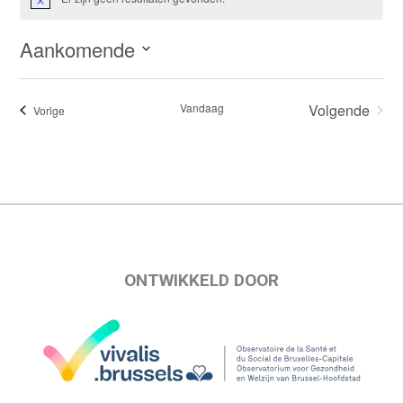
Bericht
Aankomende
Selecteer
een
Vandaag
Volgende
Evenementen
Vorige
datum.
Evenemen
ONTWIKKELD DOOR