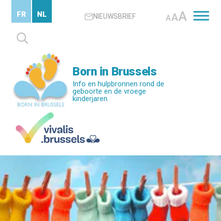
Skip
A
FR
NL
A
NIEUWSBRIEF
to
A
main
Zoeken
content
naar:
Born in Brussels
Info en hulpbronnen rond de
geboorte en de vroege
kinderjaren