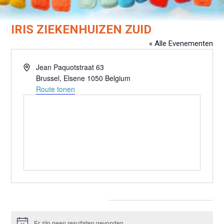
IRIS ZIEKENHUIZEN ZUID
« Alle Evenementen
Adres
Jean Paquotstraat 63
Brussel
,
Elsene
1050
Belgium
Route tonen
Evenementen at this locatie
Er zijn geen resultaten gevonden.