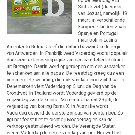
op de feestdag van
Sint-Jozef (de vader
van Jezus), namelijk 19
maart, in verschillende
Europese landen zoals
Spanje en Portugal,
maar ook in Latijns-
Amerika. In België bleef die datum bewaard in de regio
van Antwerpen. In Frankrijk werd Vaderdag vooral populair
door een reclamecampagne van een aanstekerfabrikant
uit Bretagne. Daarin werd opgeroepen om een aansteker
te schenken aan alle papa’s. De feestdag kreeg dus een
commerciële wending, die ook vandaag nog zichtbaar is.
Denemarken viert Vaderdag op 5 juni, de Dag van de
Grondwet. In Thailand wordt Vaderdag gevierd op de
verjaardag van de koning. Momenteel is dat 28 juli, de
verjaardag van koning Rama X. In Australië wordt
Vaderdag gevierd de eerste zondag van september. Zo
ligt het feest niet te dicht bij Moederdag en kan de
verkoop gestimuleerd worden. De Verenigde Staten
vieren Vaderdag de derde zondag van juni. Hoewel het