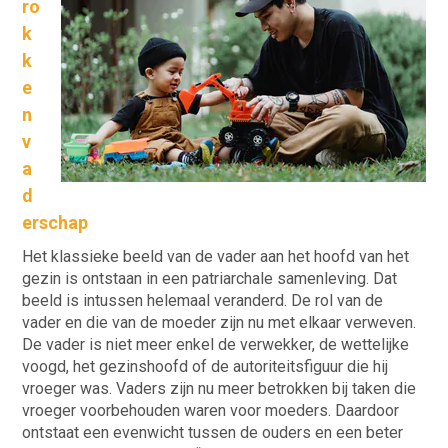
ro
k
k
e
n
v
a
d
erschap
Het klassieke beeld van de vader aan het hoofd van het
gezin is ontstaan in een patriarchale samenleving. Dat
beeld is intussen helemaal veranderd. De rol van de
vader en die van de moeder zijn nu met elkaar verweven.
De vader is niet meer enkel de verwekker, de wettelijke
voogd, het gezinshoofd of de autoriteitsfiguur die hij
vroeger was. Vaders zijn nu meer betrokken bij taken die
vroeger voorbehouden waren voor moeders. Daardoor
ontstaat een evenwicht tussen de ouders en een beter