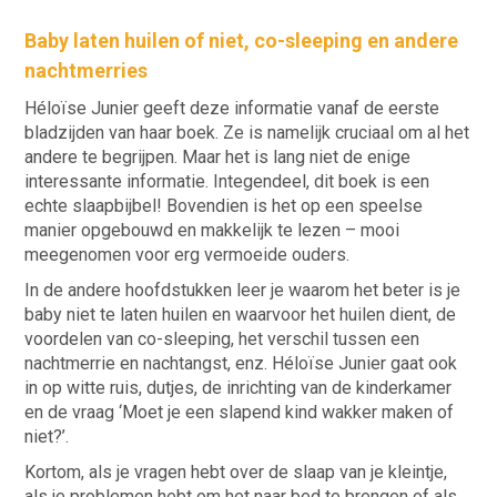
Baby laten huilen of niet, co-sleeping en andere
nachtmerries
Héloïse Junier geeft deze informatie vanaf de eerste
bladzijden van haar boek. Ze is namelijk cruciaal om al het
andere te begrijpen. Maar het is lang niet de enige
interessante informatie. Integendeel, dit boek is een
echte slaapbijbel! Bovendien is het op een speelse
manier opgebouwd en makkelijk te lezen – mooi
meegenomen voor erg vermoeide ouders.
In de andere hoofdstukken leer je waarom het beter is je
baby niet te laten huilen en waarvoor het huilen dient, de
voordelen van co-sleeping, het verschil tussen een
nachtmerrie en nachtangst, enz. Héloïse Junier gaat ook
in op witte ruis, dutjes, de inrichting van de kinderkamer
en de vraag ‘Moet je een slapend kind wakker maken of
niet?’.
Kortom, als je vragen hebt over de slaap van je kleintje,
als je problemen hebt om het naar bed te brengen of als