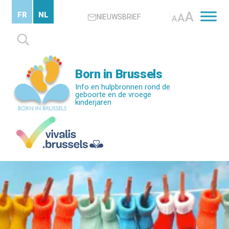
Skip
A
FR
NL
A
NIEUWSBRIEF
to
A
main
Zoeken
content
naar:
Born in Brussels
Info en hulpbronnen rond de
geboorte en de vroege
kinderjaren