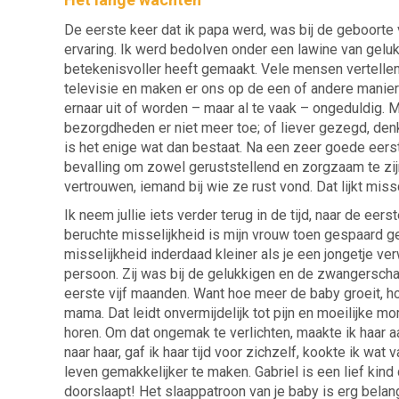
De eerste keer dat ik papa werd, was bij de geboorte 
ervaring. Ik werd bedolven onder een lawine van geluk
betekenisvoller heeft gemaakt. Vele mensen vertelle
televisie en maken er ons op de een of andere manier 
ernaar uit of worden – maar al te vaak – ongeduldig. 
bezorgdheden er niet meer toe; of liever gezegd, den
is het enige wat dan bestaat. Na een zeer goede eerst
bevalling om zowel geruststellend en zorgzaam te zij
vertrouwen, iemand bij wie ze rust vond. Dat lijkt missch
Ik neem jullie iets verder terug in de tijd, naar de e
beruchte misselijkheid is mijn vrouw toen gespaard 
misselijkheid inderdaad kleiner als je een jongetje ver
persoon. Zij was bij de gelukkigen en de zwangerscha
eerste vijf maanden. Want hoe meer de baby groeit, ho
mama. Dat leidt onvermijdelijk tot pijn en moeilijke
horen. Om dat ongemak te verlichten, maakte ik haar aa
naar haar, gaf ik haar tijd voor zichzelf, kookte ik wat
leven gemakkelijker te maken. Gabriel is een lief kind 
doorslaapt! Het slaappatroon van je baby is erg belan