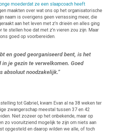
e jonge moeder
dat ze een slaapcoach heeft
gen maakten over wat ons op het organisatorische
ijn naam is overigens geen verrassing meer, die
akt aan het leven met z’n drieën en alles ging
r te stellen hoe dat met z’n vieren zou zijn. Maar
 ons goed op voorbereiden.
ebt en goed georganiseerd bent, is het
 in je gezin te verwelkomen. Goed
is absoluut noodzakelijk.”
telling tot Gabriel, kwam Evan al na 38 weken ter
ledige zwangerschap meestal tussen 37 en 42
iden. Niet zozeer op het onbekende, maar op
 zo vooruitziend mogelijk te zijn om niets aan
jst opgesteld en daarop wilden we alle, of toch