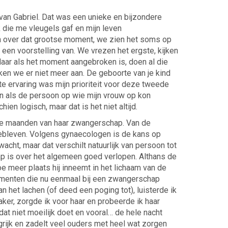
van Gabriel. Dat was een unieke en bijzondere
 die me vleugels gaf en mijn leven
n over dat grootse moment, we zien het soms op
een voorstelling van. We vrezen het ergste, kijken
Maar als het moment aangebroken is, doen al die
ken we er niet meer aan. De geboorte van je kind
e ervaring was mijn prioriteit voor deze tweede
n als de persoon op wie mijn vrouw op kon
ien logisch, maar dat is het niet altijd.
erste maanden van haar zwangerschap. Van de
gebleven. Volgens gynaecologen is de kans op
wacht, maar dat verschilt natuurlijk van persoon tot
p is over het algemeen goed verlopen. Althans de
e meer plaats hij inneemt in het lichaam van de
 momenten die nu eenmaal bij een zwangerschap
n het lachen (of deed een poging tot), luisterde ik
 vaker, zorgde ik voor haar en probeerde ik haar
dat niet moeilijk doet en vooral… de hele nacht
grijk en zadelt veel ouders met heel wat zorgen