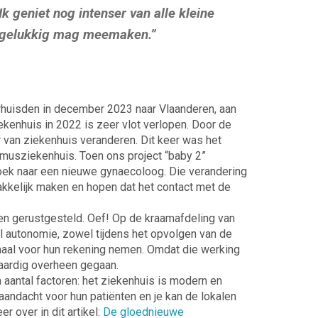
k geniet nog intenser van alle kleine
k gelukkig mag meemaken.”
erhuisden in december 2023 naar Vlaanderen, aan
ekenhuis in 2022 is zeer vlot verlopen. Door de
van ziekenhuis veranderen. Dit keer was het
asmusziekenhuis. Toen ons project “baby 2”
ek naar een nieuwe gynaecoloog. Die verandering
kkelijk maken en hopen dat het contact met de
 en gerustgesteld. Oef! Op de kraamafdeling van
l autonomie, zowel tijdens het opvolgen van de
maal voor hun rekening nemen. Omdat die werking
vaardig overheen gegaan.
 aantal factoren: het ziekenhuis is modern en
aandacht voor hun patiënten en je kan de lokalen
 over in dit artikel:
De gloednieuwe