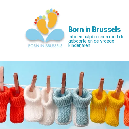
Skip
to
main
content
Born in Brussels
Info en hulpbronnen rond de
geboorte en de vroege
kinderjaren