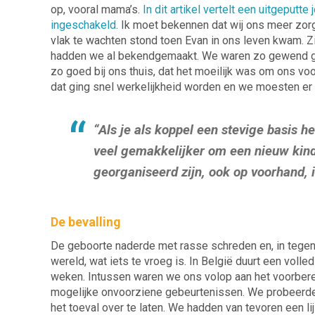
op, vooral mama’s.
In dit artikel vertelt een uitgeputt
ingeschakeld
. Ik moet bekennen dat wij ons meer zor
vlak te wachten stond toen Evan in ons leven kwam. Z
hadden we al bekendgemaakt. We waren zo gewend gera
zo goed bij ons thuis, dat het moeilijk was om ons voo
dat ging snel werkelijkheid worden en we moesten er
“Als je als koppe
l een stevige basis h
veel gemakkelijker om een nieuw kind
georganiseerd zijn, ook op voorhand, 
De bevalling
De geboorte naderde met rasse schreden en, in tegens
wereld, wat iets te vroeg is. In België duurt een vol
weken. Intussen waren we ons volop aan het voorbere
mogelijke onvoorziene gebeurtenissen. We probeerden
het toeval over te laten. We hadden van tevoren een li