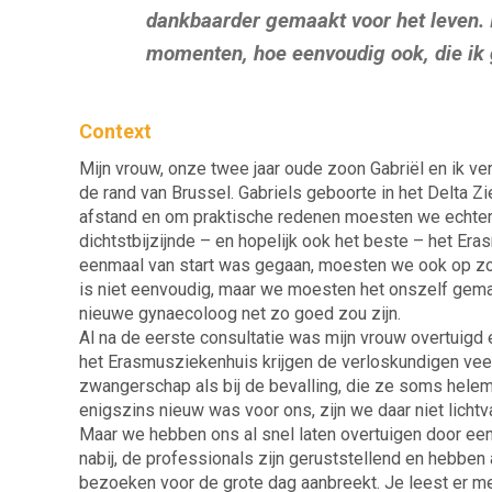
dankbaarder gemaakt voor het leven. I
momenten, hoe eenvoudig ook, die i
Context
Mijn vrouw, onze twee jaar oude zoon Gabriël en ik v
de rand van Brussel. Gabriels geboorte in het Delta Zi
afstand en om praktische redenen moesten we echter 
dichtstbijzijnde – en hopelijk ook het beste – het Er
eenmaal van start was gegaan, moesten we ook op zo
is niet eenvoudig, maar we moesten het onszelf gema
nieuwe gynaecoloog net zo goed zou zijn.
Al na de eerste consultatie was mijn vrouw overtuigd
het Erasmusziekenhuis krijgen de verloskundigen vee
zwangerschap als bij de bevalling, die ze soms hele
enigszins nieuw was voor ons, zijn we daar niet licht
Maar we hebben ons al snel laten overtuigen door een
nabij, de professionals zijn geruststellend en hebben 
bezoeken voor de grote dag aanbreekt. Je leest er meer