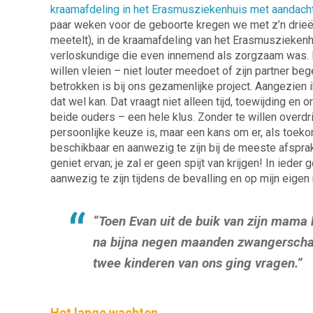
kraamafdeling in het Erasmusziekenhuis met aandacht 
paar weken voor de geboorte kregen we met z’n drieën 
meetelt), in de kraamafdeling van het Erasmuszieken
verloskundige die even innemend als zorgzaam was. 
willen vleien – niet louter meedoet of zijn partner be
betrokken is bij ons gezamenlijke project. Aangezien ik
dat wel kan. Dat vraagt niet alleen tijd, toewijding e
beide ouders – een hele klus. Zonder te willen overdri
persoonlijke keuze is, maar een kans om er, als toeko
beschikbaar en aanwezig te zijn bij de meeste afspra
geniet ervan; je zal er geen spijt van krijgen! In iede
aanwezig te zijn tijdens de bevalling en op mijn eigen 
“Toen Evan uit de
buik van zijn mama 
na bijna negen maanden zwangerschap
twee kinderen van ons ging vragen.”
Het lange wachten