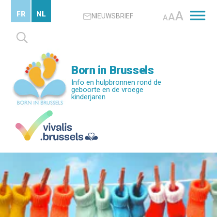
Skip
A
FR
NL
A
NIEUWSBRIEF
to
A
main
Zoeken
content
naar:
Born in Brussels
Info en hulpbronnen rond de
geboorte en de vroege
kinderjaren