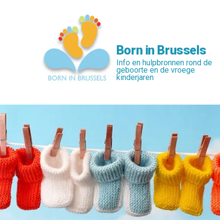
Skip
to
main
content
Born in Brussels
Info en hulpbronnen rond de
geboorte en de vroege
kinderjaren