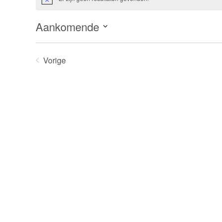
Bericht
Aankomende
Selecteer
een
Vorige
datum.
Evenementen