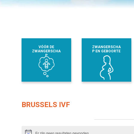
VÓÓR DE
ZWANGERSCHA
ZWANGERSCHA
P EN GEBOORTE
P
BRUSSELS IVF
Evenementen from this organisator
Er zijn geen resultaten gevonden.