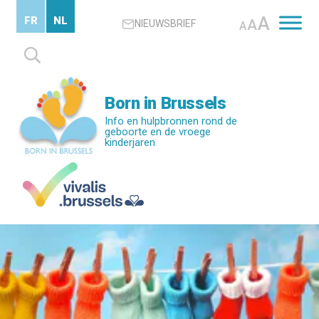
Skip
A
FR
NL
A
NIEUWSBRIEF
to
A
main
Zoeken
content
naar:
Born in Brussels
Info en hulpbronnen rond de
geboorte en de vroege
kinderjaren