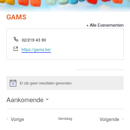
GAMS
« Alle Evenementen
Telefoon
02/219 43 90
Website
https://gams.be/
Evenementen from this organisator
Er zijn geen resultaten gevonden.
Bericht
Aankomende
Selecteer
een
Vorige
Vandaag
Volgende
datum.
Evenementen
Evenemen