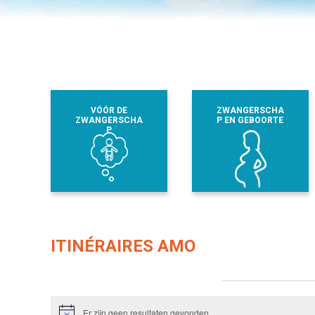
VÓÓR DE
ZWANGERSCHA
ZWANGERSCHA
P EN GEBOORTE
P
ITINÉRAIRES AMO
Evenementen from this organisator
Er zijn geen resultaten gevonden.