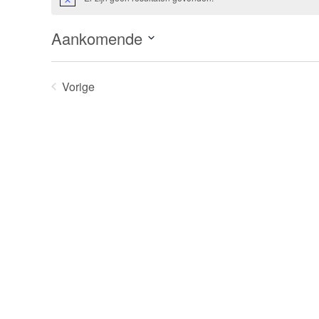
Bericht
Aankomende
Selecteer
een
Vorige
datum.
Evenementen