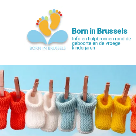
Skip
to
main
content
Born in Brussels
Info en hulpbronnen rond de
geboorte en de vroege
kinderjaren