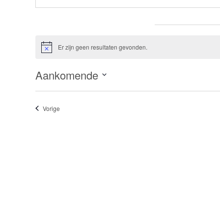
Evenementen from this organisator
Er zijn geen resultaten gevonden.
Bericht
Aankomende
Selecteer
een
Evenementen
Vorige
datum.