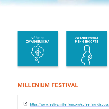
VÓÓR DE
ZWANGERSCHA
ZWANGERSCHA
P EN GEBOORTE
P
MILLENIUM FESTIVAL
Website
https://www.festivalmillenium.org/screening-discu