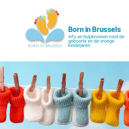
Skip
to
main
content
Born in Brussels
Info en hulpbronnen rond de
geboorte en de vroege
kinderjaren