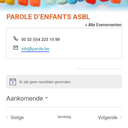
PAROLE D’ENFANTS ASBL
« Alle Evenementen
Telefoon
00 32 (0)4 223 10 99
E-
info@parole.be
mail
Evenementen from this organisator
Er zijn geen resultaten gevonden.
Bericht
Aankomende
Selecteer
een
Vorige
Vandaag
Volgende
datum.
Evenementen
Evenemen