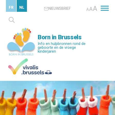
Skip
A
FR
NL
A
NIEUWSBRIEF
to
A
main
Zoeken
content
naar:
Born in Brussels
Info en hulpbronnen rond de
geboorte en de vroege
kinderjaren