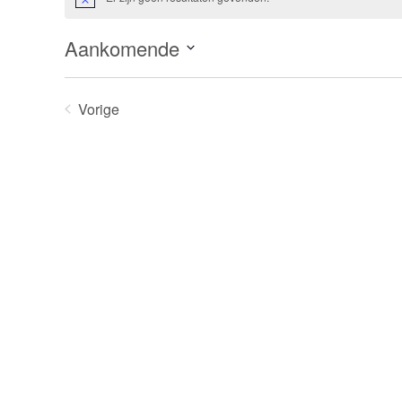
Bericht
Aankomende
Selecteer
een
Vorige
datum.
Evenementen