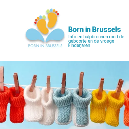
Skip
to
main
content
Born in Brussels
Info en hulpbronnen rond de
geboorte en de vroege
kinderjaren