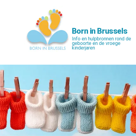
Skip
to
main
content
Born in Brussels
Info en hulpbronnen rond de
geboorte en de vroege
kinderjaren