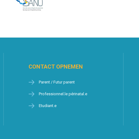
CONTACT OPNEMEN
Parent / Futur parent
Professionnel.le périnatal.e
Etudiant.e