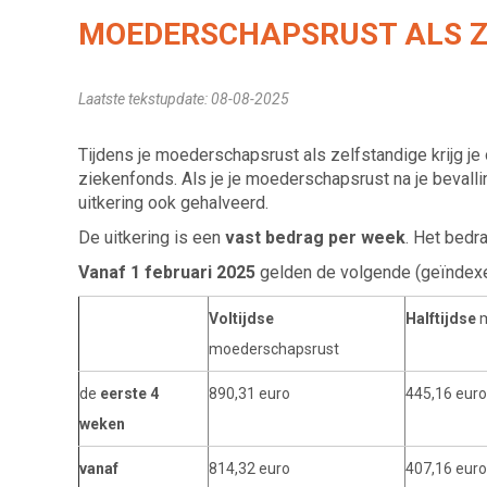
MOEDERSCHAPSRUST ALS Z
Laatste tekstupdate: 08-08-2025
Tijdens je moederschapsrust als zelfstandige krijg je
ziekenfonds. Als je je moederschapsrust na je bevalli
uitkering ook gehalveerd.
De uitkering is een
vast bedrag per week
. Het bedr
Vanaf 1 februari 2025
gelden de volgende (geïndex
Voltijdse
Halftijdse
m
moederschapsrust
de
eerste 4
890,31 euro
445,16 euro
weken
vanaf
814,32​ euro
407,16 euro