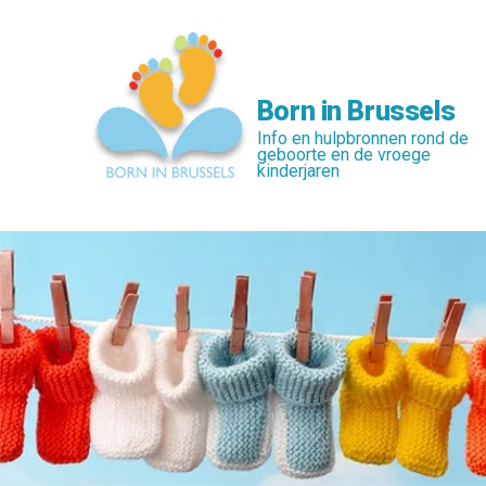
Skip
to
main
content
Born in Brussels
Info en hulpbronnen rond de
geboorte en de vroege
kinderjaren