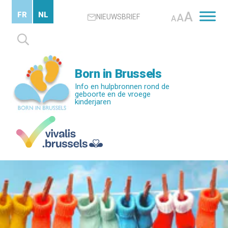
Skip
A
FR
NL
A
NIEUWSBRIEF
to
A
main
Zoeken
content
naar:
Born in Brussels
Info en hulpbronnen rond de
geboorte en de vroege
kinderjaren