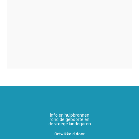
Info en hulpbronnen
rond de geboorte en
de vroege kinderjaren
Ontwikkeld door