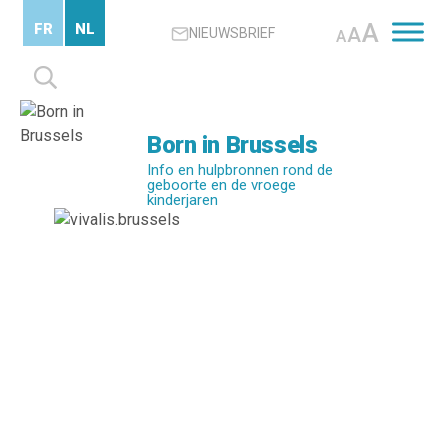
Skip
A
FR
NL
A
NIEUWSBRIEF
to
A
main
Zoeken
content
naar:
Born in Brussels
Info en hulpbronnen rond de
geboorte en de vroege
kinderjaren