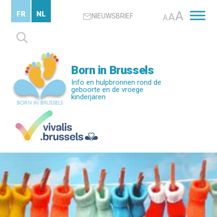
Skip
A
FR
NL
A
NIEUWSBRIEF
to
A
main
Zoeken
content
naar:
Born in Brussels
Info en hulpbronnen rond de
geboorte en de vroege
kinderjaren