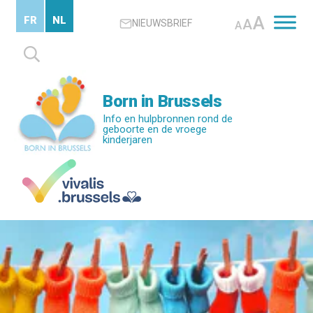
Skip
A
FR
NL
A
NIEUWSBRIEF
to
A
main
Zoeken
content
naar:
Born in Brussels
Info en hulpbronnen rond de
geboorte en de vroege
kinderjaren