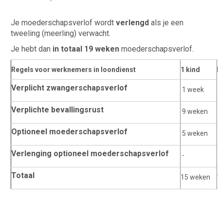
Je moederschapsverlof wordt
verlengd
als je een
tweeling (meerling) verwacht.
Je hebt dan
in totaal 19 weken
moederschapsverlof.
Regels voor werknemers in loondienst
1 kind
Verplicht zwangerschapsverlof
1 week
Verplichte bevallingsrust
9 weken
Optioneel moederschapsverlof
5 weken
Verlenging optioneel moederschapsverlof
-
Totaal
15 weken