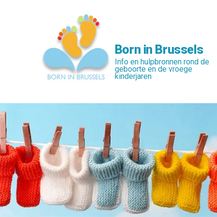
Skip
to
main
content
Born in Brussels
Info en hulpbronnen rond de
geboorte en de vroege
kinderjaren