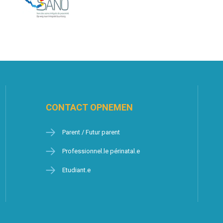
CONTACT OPNEMEN
Parent / Futur parent
Professionnel.le périnatal.e
Etudiant.e