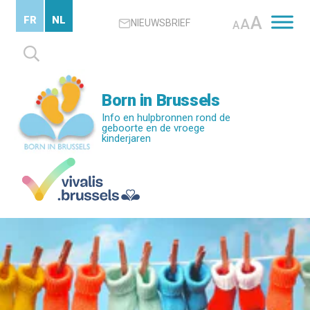
Skip
A
FR
NL
A
NIEUWSBRIEF
to
A
main
Zoeken
content
naar:
Born in Brussels
Info en hulpbronnen rond de
geboorte en de vroege
kinderjaren