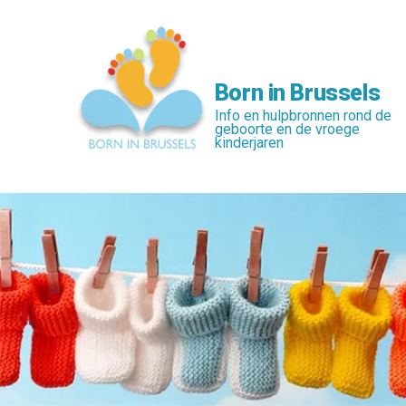
Skip
to
main
content
Born in Brussels
Info en hulpbronnen rond de
geboorte en de vroege
kinderjaren