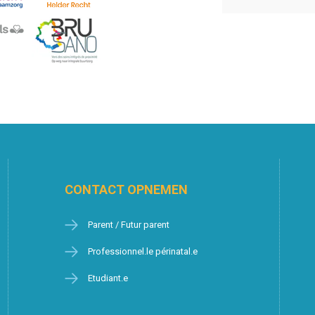
CONTACT OPNEMEN
Parent / Futur parent
Professionnel.le périnatal.e
Etudiant.e