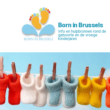
Skip
to
main
content
Born in Brussels
Info en hulpbronnen rond de
geboorte en de vroege
kinderjaren