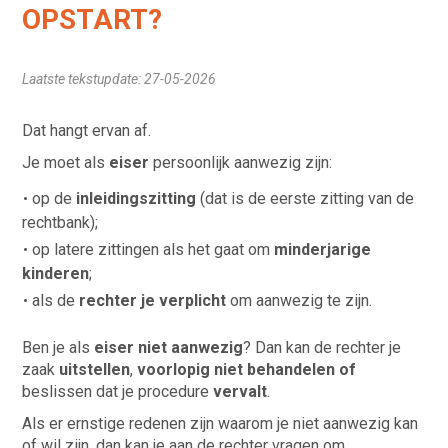
OPSTART?
Laatste tekstupdate: 27-05-2026
Dat hangt ervan af.
Je moet als
eiser
persoonlijk aanwezig zijn:
op de
inleidingszitting
(dat is de eerste zitting van de
rechtbank);
op latere zittingen als het gaat om
minderjarige
kinderen
;
als de
rechter je verplicht
om aanwezig te zijn.
Ben je als
eiser niet aanwezig
? Dan kan de rechter je
zaak
uitstellen
,
voorlopig niet behandelen of
beslissen dat je procedure
vervalt
.
Als er ernstige redenen zijn waarom je niet aanwezig kan
of wil zijn, dan kan je aan de rechter vragen om