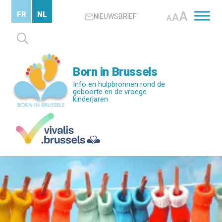
Skip
A
FR
NL
A
NIEUWSBRIEF
to
A
main
Zoeken
content
naar:
Born in Brussels
Info en hulpbronnen rond de
geboorte en de vroege
kinderjaren