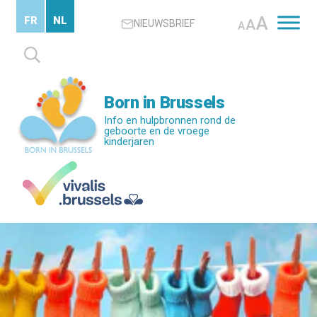
Skip
A
FR
NL
A
NIEUWSBRIEF
to
A
main
Zoeken
content
naar:
Born in Brussels
Info en hulpbronnen rond de
geboorte en de vroege
kinderjaren