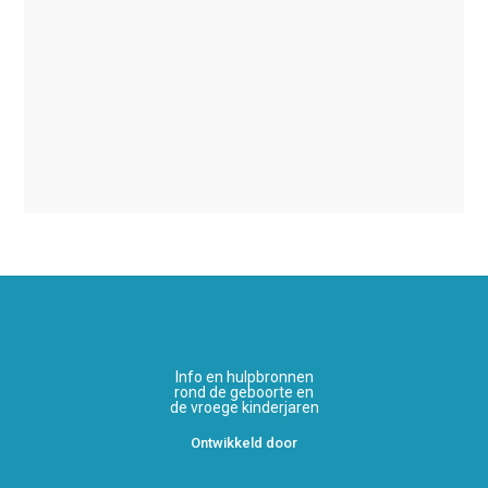
Info en hulpbronnen
rond de geboorte en
de vroege kinderjaren
Ontwikkeld door