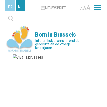
Skip
A
FR
NL
A
NIEUWSBRIEF
to
A
main
Zoeken
content
naar:
Born in Brussels
Info en hulpbronnen rond de
geboorte en de vroege
kinderjaren