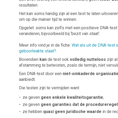
resultaten.
Het kan soms handig zijn al een test te laten uitvoere
om op die manier tijd te winnen.
Opgelet: soms kan zelfs met een positieve DNA-test
veranderen, bijvoorbeeld bij ‘bezit van staat’.
Meer info vind je in de fiche:
Wat als uit de DNA-test 
geboorteakte staat?
.
Bovendien
kan
de test ook
volledig nutteloos
zijn a
afstamming te betwisten, zoals de termijn, niet vervuld
Een DNA-test door een
niet-omkaderde
organisati
aanbiedt.
Die testen zijn te vermijden want:
ze geven
geen enkele kwaliteitsgarantie
;
ze geven
geen garanties dat de procedureregel
ze hebben
quasi geen juridische waarde
in de re