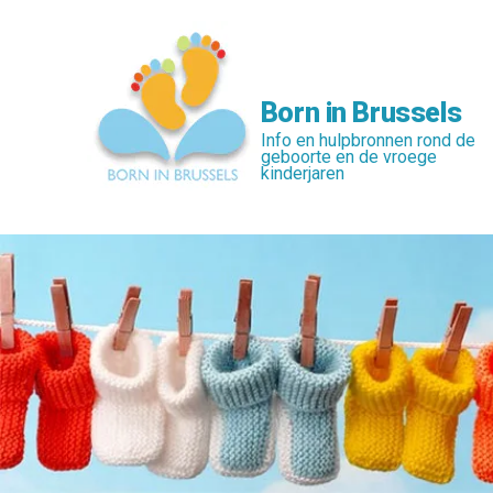
Skip
to
main
content
Born in Brussels
Info en hulpbronnen rond de
geboorte en de vroege
kinderjaren