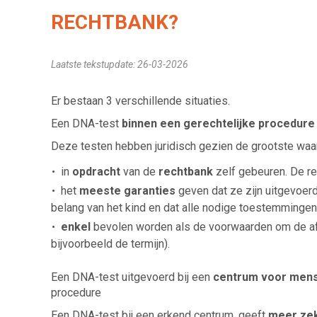
RECHTBANK?
Laatste tekstupdate: 26-03-2026
Er bestaan 3 verschillende situaties.
Een DNA-test
binnen een gerechtelijke procedure
Deze testen hebben juridisch gezien de grootste waa
in
opdracht
van de
rechtbank
zelf gebeuren. De re
het
meeste garanties
geven dat ze zijn uitgevoerd
belang van het kind en dat alle nodige toestemmingen
enkel
bevolen worden als de voorwaarden om de af
bijvoorbeeld de termijn).
Een DNA-test uitgevoerd bij een
centrum voor mense
procedure
Een DNA-test bij een erkend centrum, geeft
meer ze