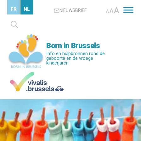
Skip
A
FR
NL
A
NIEUWSBRIEF
to
A
main
Zoeken
content
naar:
Born in Brussels
Info en hulpbronnen rond de
geboorte en de vroege
kinderjaren