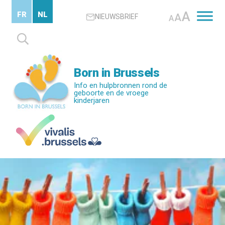
Skip
A
FR
NL
A
NIEUWSBRIEF
to
A
main
Zoeken
content
naar:
Born in Brussels
Info en hulpbronnen rond de
geboorte en de vroege
kinderjaren