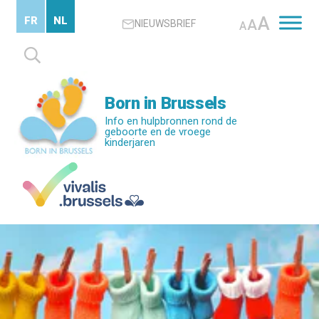
Skip
A
FR
NL
A
NIEUWSBRIEF
to
A
main
Zoeken
content
naar:
Born in Brussels
Info en hulpbronnen rond de
geboorte en de vroege
kinderjaren