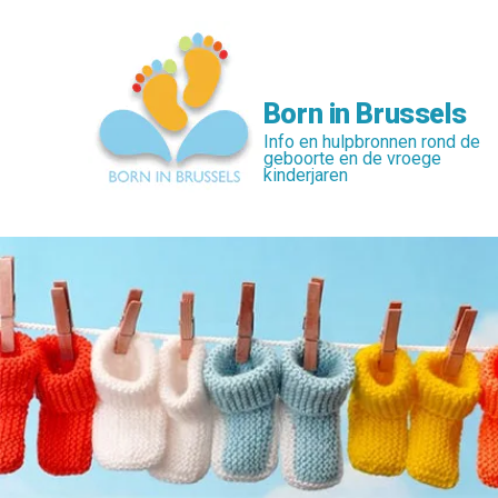
Skip
to
main
content
Born in Brussels
Info en hulpbronnen rond de
geboorte en de vroege
kinderjaren