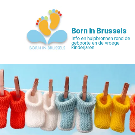
Skip
to
main
content
Born in Brussels
Info en hulpbronnen rond de
geboorte en de vroege
kinderjaren