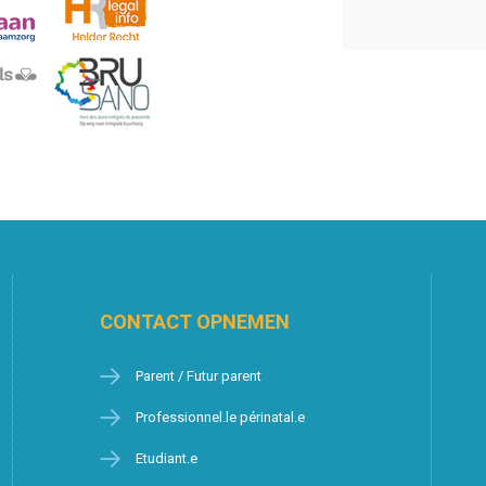
CONTACT OPNEMEN
Parent / Futur parent
Professionnel.le périnatal.e
Etudiant.e