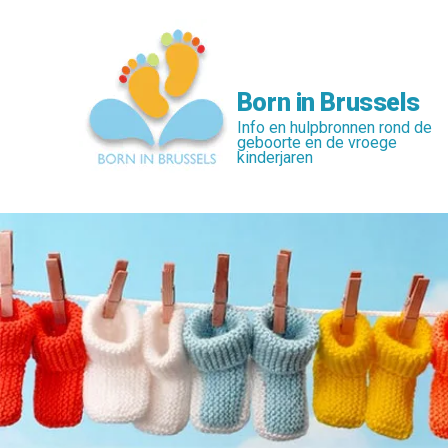
Skip
to
main
content
Born in Brussels
Info en hulpbronnen rond de
geboorte en de vroege
kinderjaren