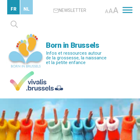
Passer
A
FR
NL
A
NEWSLETTER
au
A
contenu
Rechercher :
principal
Born in Brussels
Infos et ressources autour
de la grossesse, la naissance
et la petite enfance