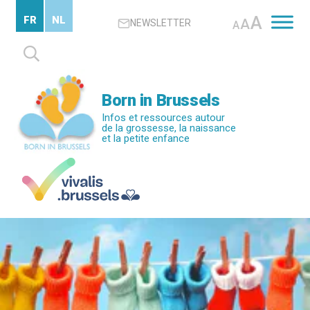
Passer
A
FR
NL
A
NEWSLETTER
au
A
contenu
Rechercher :
principal
Born in Brussels
Infos et ressources autour
de la grossesse, la naissance
et la petite enfance