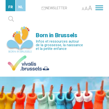
Passer
A
FR
NL
A
NEWSLETTER
au
A
contenu
Rechercher :
principal
Born in Brussels
Infos et ressources autour
de la grossesse, la naissance
et la petite enfance