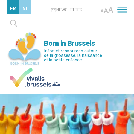
Passer
A
FR
NL
A
NEWSLETTER
au
A
contenu
Rechercher :
principal
Born in Brussels
Infos et ressources autour
de la grossesse, la naissance
et la petite enfance