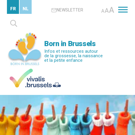
Passer
A
FR
NL
A
NEWSLETTER
au
A
contenu
Rechercher :
principal
Born in Brussels
Infos et ressources autour
de la grossesse, la naissance
et la petite enfance