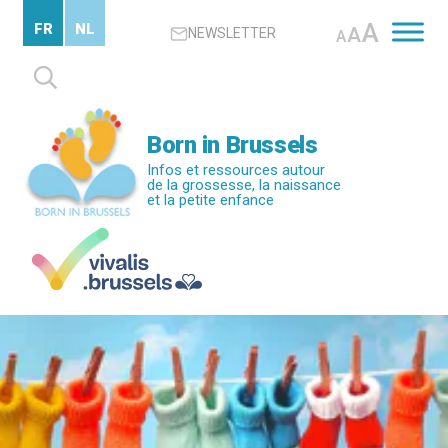
Passer
A
FR
NL
A
NEWSLETTER
au
A
contenu
Rechercher :
principal
Born in Brussels
Infos et ressources autour
de la grossesse, la naissance
et la petite enfance