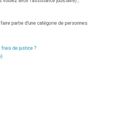
 voulez avoir l'assistance judiciaire) ;
 faire partie d'une catégorie de personnes.
s frais de justice ?
o)