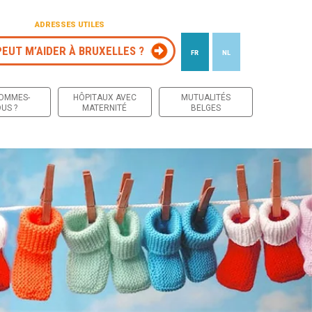
ADRESSES UTILES
PEUT M’AIDER À BRUXELLES ?
FR
NL
 contenu
SOMMES-
HÔPITAUX AVEC
MUTUALITÉS
US ?
MATERNITÉ
BELGES