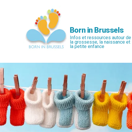
Passer
au
contenu
principal
Born in Brussels
Infos et ressources autour de
la grossesse, la naissance et
la petite enfance