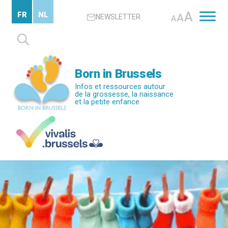
Passer
A
FR
NL
A
NEWSLETTER
au
A
contenu
Rechercher :
principal
Born in Brussels
Infos et ressources autour
de la grossesse, la naissance
et la petite enfance