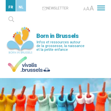
Passer
A
FR
NL
A
NEWSLETTER
au
A
contenu
Rechercher :
principal
Born in Brussels
Infos et ressources autour
de la grossesse, la naissance
et la petite enfance