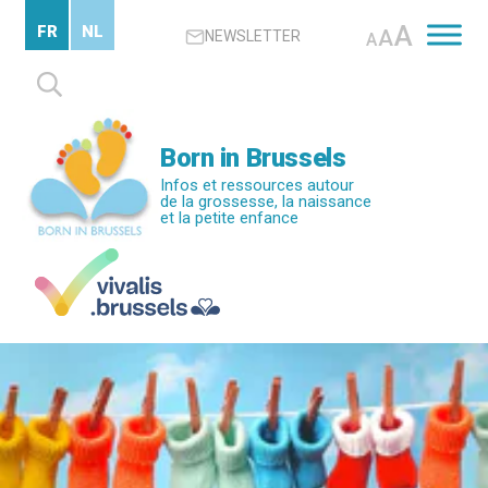
Passer
A
FR
NL
A
NEWSLETTER
au
A
contenu
Rechercher :
principal
Born in Brussels
Infos et ressources autour
de la grossesse, la naissance
et la petite enfance