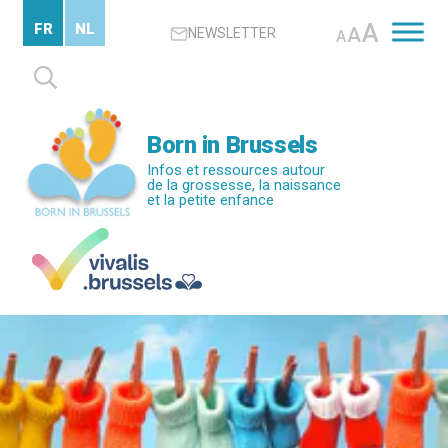
Passer
A
FR
NL
A
NEWSLETTER
au
A
contenu
Rechercher :
principal
Born in Brussels
Infos et ressources autour
de la grossesse, la naissance
et la petite enfance