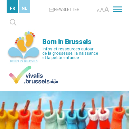
Passer
A
FR
NL
A
NEWSLETTER
au
A
contenu
Rechercher :
principal
Born in Brussels
Infos et ressources autour
de la grossesse, la naissance
et la petite enfance