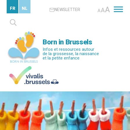
Passer
A
FR
NL
A
NEWSLETTER
au
A
contenu
Rechercher :
principal
Born in Brussels
Infos et ressources autour
de la grossesse, la naissance
et la petite enfance