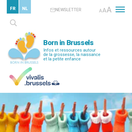
Passer
A
FR
NL
A
NEWSLETTER
au
A
contenu
Rechercher :
principal
Born in Brussels
Infos et ressources autour
de la grossesse, la naissance
et la petite enfance