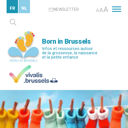
Passer
A
FR
NL
A
NEWSLETTER
au
A
contenu
Rechercher :
principal
Born in Brussels
Infos et ressources autour
de la grossesse, la naissance
et la petite enfance