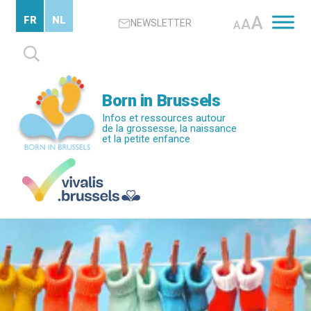
Passer
A
FR
NL
A
NEWSLETTER
au
A
contenu
Rechercher :
principal
Born in Brussels
Infos et ressources autour
de la grossesse, la naissance
et la petite enfance