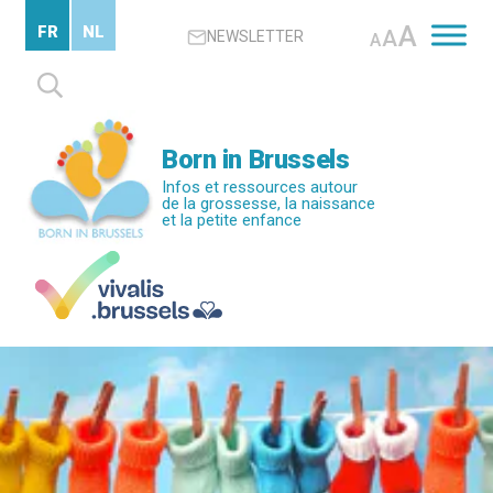
Passer
A
FR
NL
A
NEWSLETTER
au
A
contenu
Rechercher :
principal
Born in Brussels
Infos et ressources autour
de la grossesse, la naissance
et la petite enfance